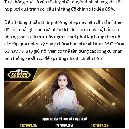
Tuy không phải là yếu tố duy nhất quyết định nhưng khi kết
hợp với quá trình soi cầu thì tăng độ chính xác đến 85%.
Để sử dụng thuần thục phương pháp này bạn cần tỉ mỉ theo
dõi kết quả, ghi chép và phân tích để tìm ra quy luật ẩn sau
những con số. Trước đây người chơi phải lập bảng theo dõi
các cặp qua nhiều kỳ quay, chẳng hạn như ghi nhớ 36 đi cùng
63 hay 73. Bây giờ hội viên có thể tận dụng các công cụ phân
tích thống kê sẵn có để áp dụng nhanh chuẩn hơn.