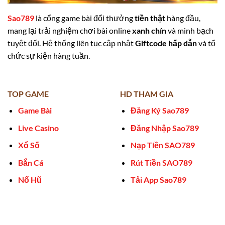
Sao789
là cổng game bài đổi thưởng
tiền thật
hàng đầu,
mang lại trải nghiệm chơi bài online
xanh chín
và minh bạch
tuyệt đối. Hệ thống liên tục cập nhật
Giftcode hấp dẫn
và tổ
chức sự kiện hàng tuần.
TOP GAME
HD THAM GIA
Game Bài
Đăng Ký Sao789
Live Casino
Đăng Nhập Sao789
Xổ Số
Nạp Tiền SAO789
Bắn Cá
Rút Tiền SAO789
Nổ Hũ
Tải App Sao789