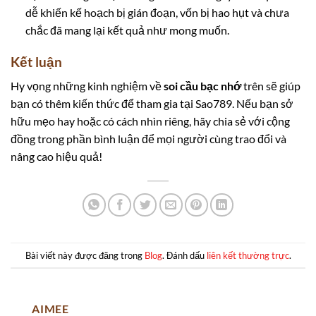
dễ khiến kế hoạch bị gián đoạn, vốn bị hao hụt và chưa
chắc đã mang lại kết quả như mong muốn.
Kết luận
Hy vọng những kinh nghiệm về
soi cầu bạc nhớ
trên sẽ giúp
bạn có thêm kiến thức để tham gia tại Sao789. Nếu bạn sở
hữu mẹo hay hoặc có cách nhìn riêng, hãy chia sẻ với cộng
đồng trong phần bình luận để mọi người cùng trao đổi và
nâng cao hiệu quả!
Bài viết này được đăng trong
Blog
. Đánh dấu
liên kết thường trực
.
AIMEE