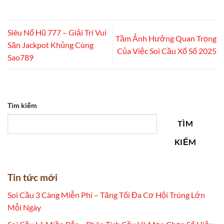
Siêu Nổ Hũ 777 – Giải Trí Vui
Tầm Ảnh Hưởng Quan Trọng
Săn Jackpot Khủng Cùng
Của Việc Soi Cầu Xổ Số 2025
Sao789
Tìm kiếm
TÌM
KIẾM
Tin tức mới
Soi Cầu 3 Càng Miễn Phí – Tăng Tối Đa Cơ Hội Trúng Lớn
Mỗi Ngày