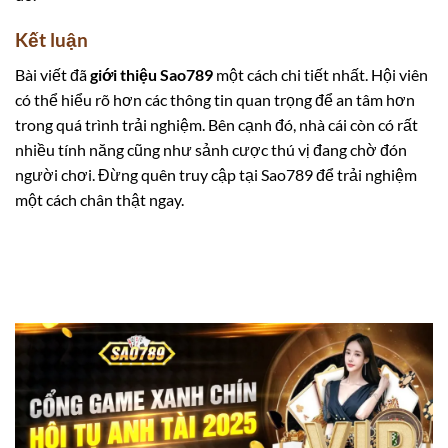
Kết luận
Bài viết đã
giới thiệu Sao789
một cách chi tiết nhất. Hội viên
có thể hiểu rõ hơn các thông tin quan trọng để an tâm hơn
trong quá trình trải nghiệm. Bên cạnh đó, nhà cái còn có rất
nhiều tính năng cũng như sảnh cược thú vị đang chờ đón
người chơi. Đừng quên truy cập tại Sao789 để trải nghiệm
một cách chân thật ngay.