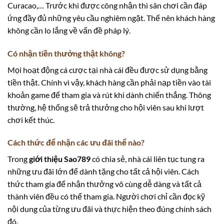
Curacao,… Trước khi được công nhận thì sân chơi cần đáp
ứng đầy đủ những yêu cầu nghiêm ngặt. Thế nên khách hàng
không cần lo lắng về vấn đề pháp lý.
Có nhận tiền thưởng thật không?
Mọi hoạt động cá cược tại nhà cái đều được sử dụng bằng
tiền thật. Chính vì vậy, khách hàng cần phải nạp tiền vào tài
khoản game để tham gia và rút khi dành chiến thắng. Thông
thường, hệ thống sẽ trả thưởng cho hội viên sau khi lượt
chơi kết thúc.
Cách thức để nhận các ưu đãi thể nào?
Trong
giới thiệu Sao789
có chia sẻ, nhà cái liên tục tung ra
những ưu đãi lớn để dành tặng cho tất cả hội viên. Cách
thức tham gia để nhận thưởng vô cùng dễ dàng và tất cả
thành viên đều có thể tham gia. Người chơi chỉ cần đọc kỹ
nội dung của từng ưu đãi và thực hiện theo đúng chính sách
đó.