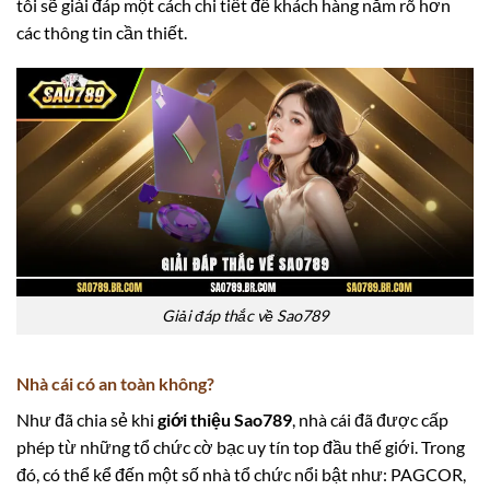
tôi sẽ giải đáp một cách chi tiết để khách hàng nắm rõ hơn
các thông tin cần thiết.
Giải đáp thắc về Sao789
Nhà cái có an toàn không?
Như đã chia sẻ khi
giới thiệu Sao789
, nhà cái đã được cấp
phép từ những tổ chức cờ bạc uy tín top đầu thế giới. Trong
đó, có thể kể đến một số nhà tổ chức nổi bật như: PAGCOR,