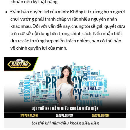
khoản nếu kỷ luật nặng.
Đảm bảo quyền lợi của mình: Không ít trường hợp người
chơi vướng phải tranh chấp vì rất nhiều nguyên nhân
khác nhau. Đối với vấn đề này, chúng tôi sẽ giải quyết dựa
trên cơ sở nội dung bên trong chính sách. Nếu nhận biết
được các trường hợp miễn trách nhiệm, bạn có thể bảo
vệ chính quyền lợi của mình.
Lợi thế khi nắm điều khoản điều kiện