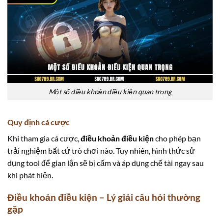
Một số điều khoản điều kiện quan trọng
Quy định cá cược
Khi tham gia cá cược,
điều khoản điều kiện
cho phép bạn
trải nghiệm bất cứ trò chơi nào. Tuy nhiên, hình thức sử
dụng tool để gian lận sẽ bị cấm và áp dụng chế tài ngay sau
khi phát hiện.
Điều khoản điều kiện – Lý giải câu hỏi thường
gặp