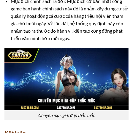
Mục đích chính sách ra đời: Mục đích cơ bản nhất cổng
game ban hành chính sách này đó là nhằm xây dựng cơ sở
quản lý hoạt động cá cược của hàng triệu hội viên tham
gia chơi mỗi ngày. Về lâu dài, hệ thống quy định này còn
nhằm tạo ra thước đo hành vi, kiến tạo cộng động phát
triển văn minh hơn mỗi ngày.
Chuyên mục giải đáp thắc mắc