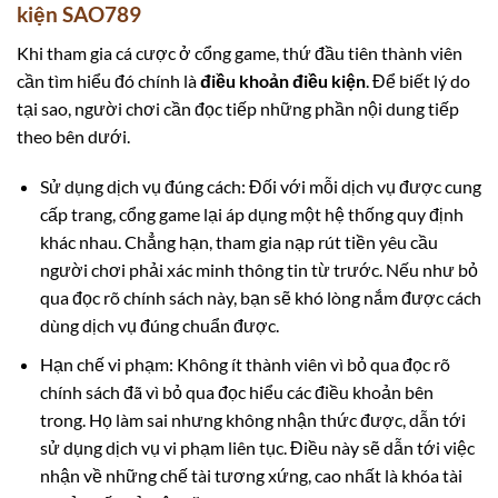
kiện SAO789
Khi tham gia cá cược ở cổng game, thứ đầu tiên thành viên
cần tìm hiểu đó chính là
điều khoản điều kiện
. Để biết lý do
tại sao, người chơi cần đọc tiếp những phần nội dung tiếp
theo bên dưới.
Sử dụng dịch vụ đúng cách: Đối với mỗi dịch vụ được cung
cấp trang, cổng game lại áp dụng một hệ thống quy định
khác nhau. Chẳng hạn, tham gia nạp rút tiền yêu cầu
người chơi phải xác minh thông tin từ trước. Nếu như bỏ
qua đọc rõ chính sách này, bạn sẽ khó lòng nắm được cách
dùng dịch vụ đúng chuẩn được.
Hạn chế vi phạm: Không ít thành viên vì bỏ qua đọc rõ
chính sách đã vì bỏ qua đọc hiểu các điều khoản bên
trong. Họ làm sai nhưng không nhận thức được, dẫn tới
sử dụng dịch vụ vi phạm liên tục. Điều này sẽ dẫn tới việc
nhận về những chế tài tương xứng, cao nhất là khóa tài